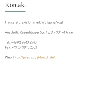
content
Kontakt
Hausarztpraxis Dr. med. Wolfgang Vogl
Anschrift: Regenhäuser Str. 18, D – 93474 Arrach
Tel.: +49 (0) 9943 2543
Fax: +49 (0) 9943 2503
Web:
http://praxis.vogl-forsch.de/