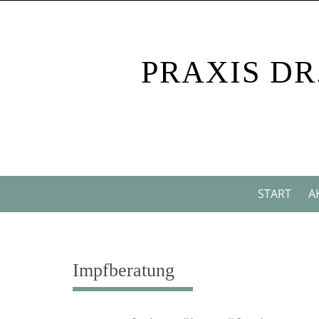
Skip
to
content
PRAXIS DR
Skip
START
A
to
content
Impfberatung