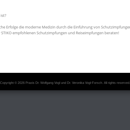
ist?
che Erfolge die moderne Medizin durch die Einführung von Schutzimpfungen
der STIKO empfohlenen Schutzimpfungen und Reiseimpfungen beraten!
Copyright © 2026 Praxis Dr. Wolfgang Vogl und Dr. Veronika Vogl-Forsch. All rights reserved